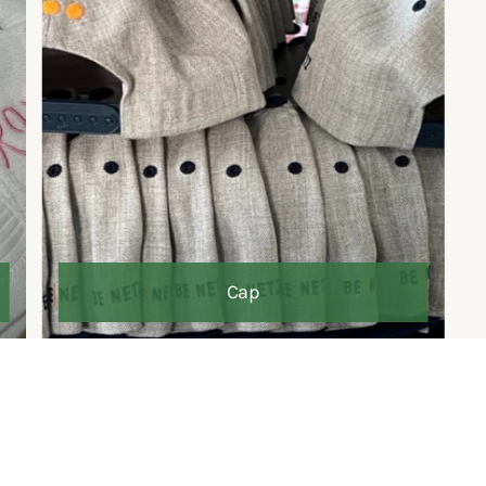
Cap
STICKAVINI
liebt das Rattern, das
Umsetzen Ihrer Wünsche, das Entwickeln
chicer
Idee
, die diversen Einstellungen an